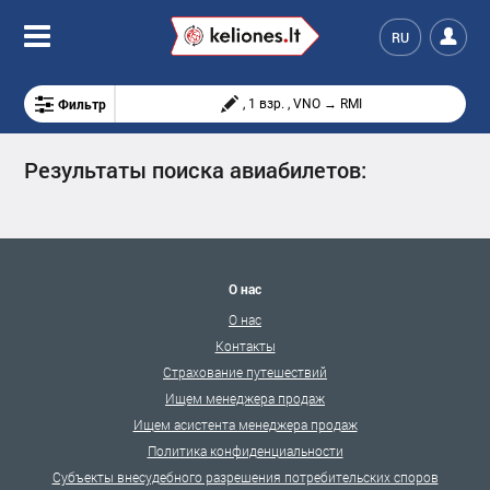
RU
Фильтр
, 1 взр. , VNO → RMI
Результаты поиска авиабилетов:
О нас
О нас
Контакты
Страхование путешествий
Ищем менеджера продаж
Ищем асистента менеджера продаж
Политика конфиденциальности
Субъекты внесудебного разрешения потребительских споров