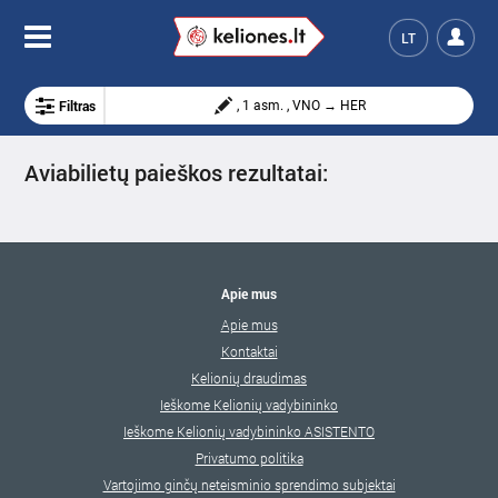
LT
Filtras
, 1 asm. , VNO → HER
Aviabilietų paieškos rezultatai:
Apie mus
Apie mus
Kontaktai
Kelionių draudimas
Ieškome Kelionių vadybininko
Ieškome Kelionių vadybininko ASISTENTO
Privatumo politika
Vartojimo ginčų neteisminio sprendimo subjektai