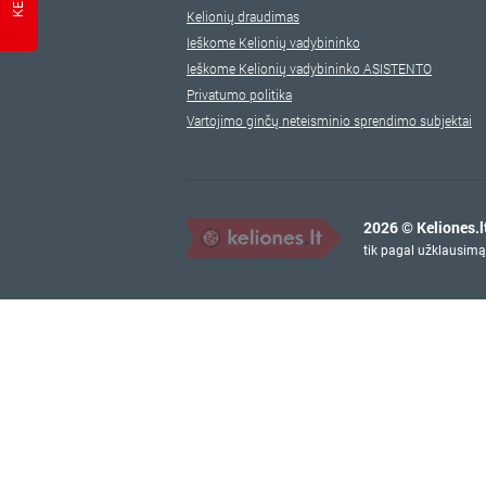
Kelionių draudimas
Ieškome Kelionių vadybininko
Ieškome Kelionių vadybininko ASISTENTO
Privatumo politika
Vartojimo ginčų neteisminio sprendimo subjektai
2026 © Keliones.l
tik pagal užklausimą