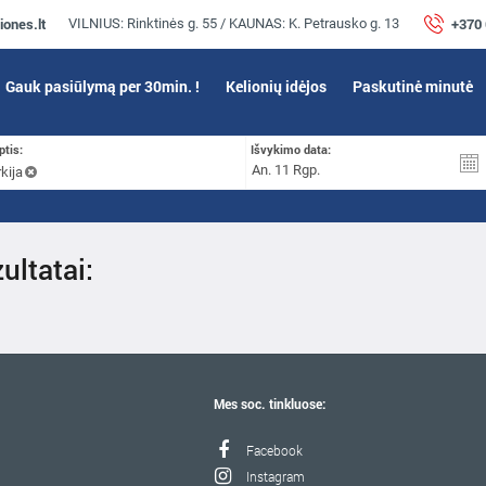
iones.lt
+370
VILNIUS: Rinktinės g. 55 / KAUNAS: K. Petrausko g. 13
Gauk pasiūlymą per 30min. !
Kelionių idėjos
Paskutinė minutė
ptis:
Išvykimo data:
kija
ultatai:
Mes soc. tinkluose:
Facebook
Instagram