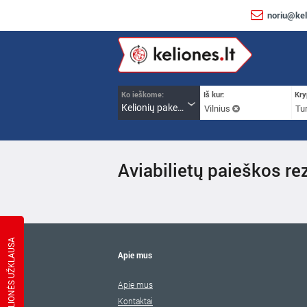
noriu@kel
Ko ieškome:
Iš kur:
Kry
Kelionių paketai
Vilnius
Tur
Aviabilietų paieškos rez
KELIONĖS UŽKLAUSA
Apie mus
Apie mus
Kontaktai