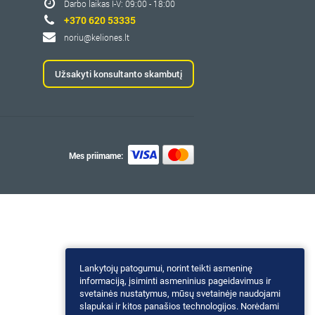
Darbo laikas I-V: 09:00 - 18:00
+370 620 53335
noriu@keliones.lt
Užsakyti konsultanto skambutį
Mes priimame:
Lankytojų patogumui, norint teikti asmeninę
informaciją, įsiminti asmeninius pageidavimus ir
svetainės nustatymus, mūsų svetainėje naudojami
slapukai ir kitos panašios technologijos. Norėdami