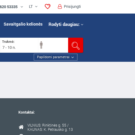
 620 53335
LT
Prisijungti
Savaitgalio kelionės
Rodyti daugiau:
Trukmė:
7 - 10 n.
Papildomi parametrai
Kontaktai:
VILNIUS: Rinktinės g. 55 /
KAUNAS: K. Petrausko g. 13