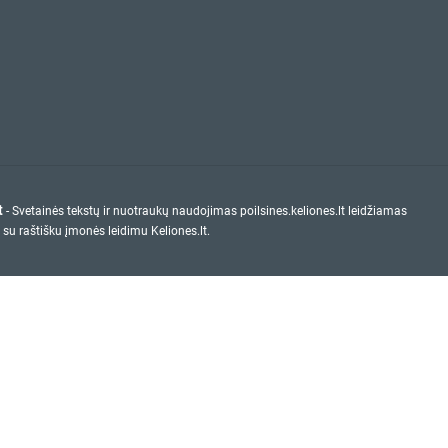
t
- Svetainės tekstų ir nuotraukų naudojimas poilsines.keliones.lt leidžiamas
 su raštišku įmonės leidimu Keliones.lt.