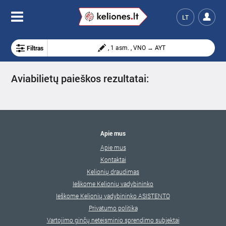
LT
Filtras
, 1 asm. , VNO → AYT
Aviabilietų paieškos rezultatai:
Apie mus
Apie mus
Kontaktai
Kelionių draudimas
Ieškome Kelionių vadybininko
Ieškome Kelionių vadybininko ASISTENTO
Privatumo politika
Vartojimo ginčų neteisminio sprendimo subjektai