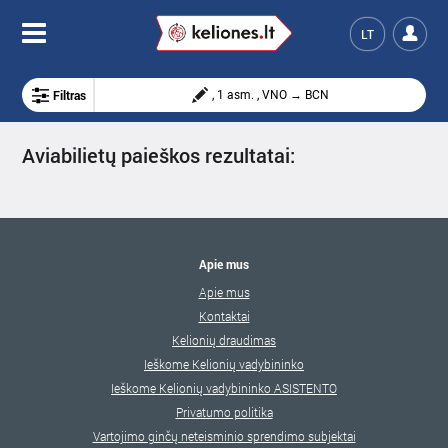
LT
Filtras
, 1 asm. , VNO → BCN
Aviabilietų paieškos rezultatai:
Apie mus
Apie mus
Kontaktai
Kelionių draudimas
Ieškome Kelionių vadybininko
Ieškome Kelionių vadybininko ASISTENTO
Privatumo politika
Vartojimo ginčų neteisminio sprendimo subjektai