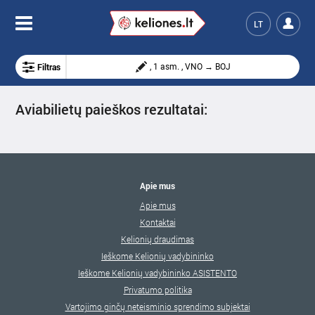
LT
Filtras
, 1 asm. , VNO → BOJ
Aviabilietų paieškos rezultatai:
Apie mus
Apie mus
Kontaktai
Kelionių draudimas
Ieškome Kelionių vadybininko
Ieškome Kelionių vadybininko ASISTENTO
Privatumo politika
Vartojimo ginčų neteisminio sprendimo subjektai