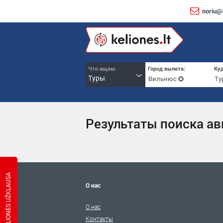
noriu@k
Что ищем:
Город вылета:
Куд
Туры
Вильнюс
Ту
Результаты поиска ав
KELIONĖS UŽKLAUSA
О нас
О нас
Контакты