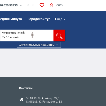
70 620 53335
RU
Войти
едняя минута
Городскои тур
Еще
Количество ночей:
7 - 10 ночей
Дополнительные параметры
Контакты:
VILNIUS: Rinktinės g. 55 /
KAUNAS: K. Petrausko g. 13