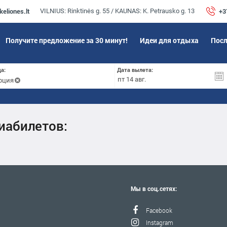
eliones.lt
+3
VILNIUS: Rinktinės g. 55 / KAUNAS: K. Petrausko g. 13
Получите предложение за 30 минут!
Идеи для отдыха
Посл
а:
Дата вылета:
рция
иабилетов:
Мы в соц.сетях:
Facebook
Instagram