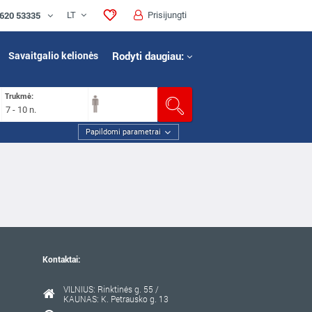
 620 53335
LT
Prisijungti
Savaitgalio kelionės
Rodyti daugiau:
Trukmė:
7 - 10 n.
Papildomi parametrai
Kontaktai:
VILNIUS: Rinktinės g. 55 /
KAUNAS: K. Petrausko g. 13