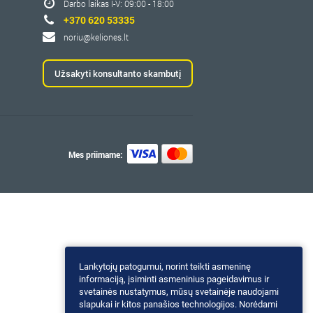
Darbo laikas I-V: 09:00 - 18:00
+370 620 53335
noriu@keliones.lt
Užsakyti konsultanto skambutį
Mes priimame:
Lankytojų patogumui, norint teikti asmeninę
informaciją, įsiminti asmeninius pageidavimus ir
svetainės nustatymus, mūsų svetainėje naudojami
slapukai ir kitos panašios technologijos. Norėdami