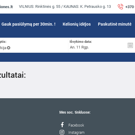
iones.lt
+370
VILNIUS: Rinktinės g. 55 / KAUNAS: K. Petrausko g. 13
Gauk pasiūlymą per 30min. !
Kelionių idėjos
Paskutinė minutė
ptis:
Išvykimo data:
kija
ultatai:
Mes soc. tinkluose:
Facebook
Instagram