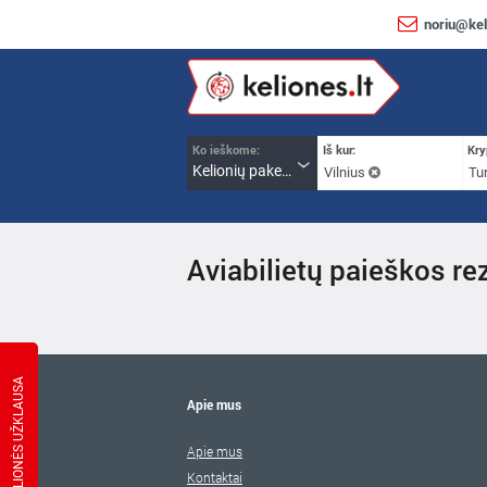
noriu@kel
Ko ieškome:
Iš kur:
Kry
Kelionių paketai
Vilnius
Tur
Aviabilietų paieškos rez
KELIONĖS UŽKLAUSA
Apie mus
Apie mus
Kontaktai