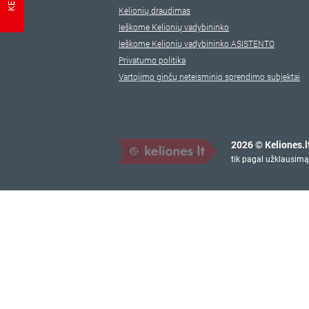
Kelionių draudimas
Ieškome Kelionių vadybininko
Ieškome Kelionių vadybininko ASISTENTO
Privatumo politika
Vartojimo ginčų neteisminio sprendimo subjektai
2026 © Keliones.l
tik pagal užklausimą