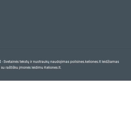
t
- Svetainės tekstų ir nuotraukų naudojimas poilsines.keliones.lt leidžiamas
 su raštišku įmonės leidimu Keliones.lt.