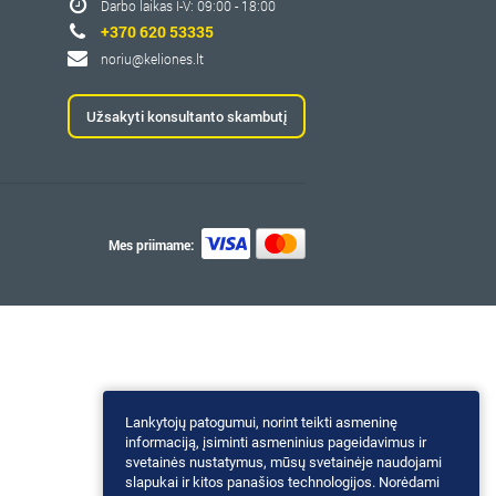
Darbo laikas I-V: 09:00 - 18:00
+370 620 53335
noriu@keliones.lt
Užsakyti konsultanto skambutį
Mes priimame:
Lankytojų patogumui, norint teikti asmeninę
informaciją, įsiminti asmeninius pageidavimus ir
svetainės nustatymus, mūsų svetainėje naudojami
slapukai ir kitos panašios technologijos. Norėdami