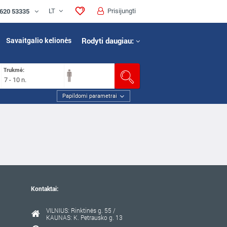
 620 53335
LT
Prisijungti
Savaitgalio kelionės
Rodyti daugiau:
Trukmė:
7 - 10 n.
Papildomi parametrai
Kontaktai:
VILNIUS: Rinktinės g. 55 /
KAUNAS: K. Petrausko g. 13