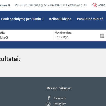
iones.lt
+370
VILNIUS: Rinktinės g. 55 / KAUNAS: K. Petrausko g. 13
Gauk pasiūlymą per 30min. !
Kelionių idėjos
Paskutinė minutė
ptis:
Išvykimo data:
kija
ultatai:
Mes soc. tinkluose:
Facebook
Instagram