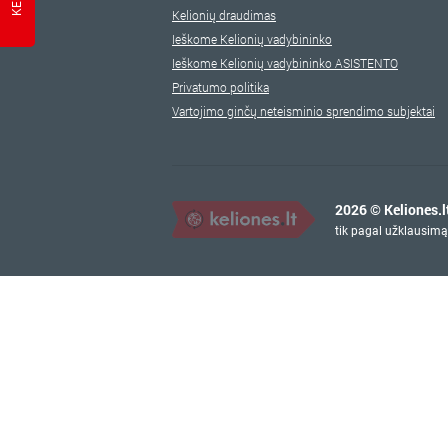
Kelionių draudimas
Ieškome Kelionių vadybininko
Ieškome Kelionių vadybininko ASISTENTO
Privatumo politika
Vartojimo ginčų neteisminio sprendimo subjektai
2026 © Keliones.l
tik pagal užklausimą