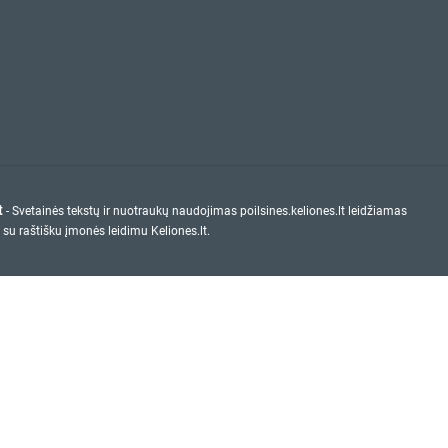
t
- Svetainės tekstų ir nuotraukų naudojimas poilsines.keliones.lt leidžiamas
 su raštišku įmonės leidimu Keliones.lt.