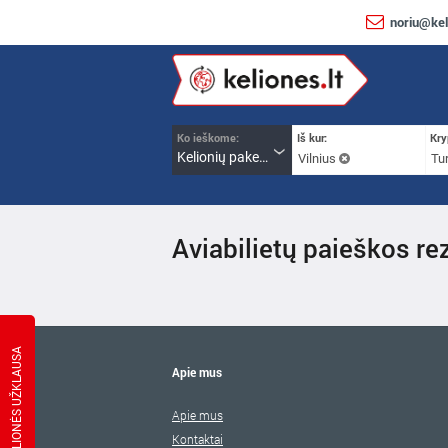
noriu@kel
Ko ieškome:
Iš kur:
Kry
Kelionių paketai
Vilnius
Tur
Aviabilietų paieškos rez
KELIONĖS UŽKLAUSA
Apie mus
Apie mus
Kontaktai