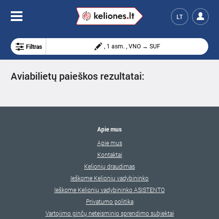
LT
Filtras
, 1 asm. , VNO → SUF
Aviabilietų paieškos rezultatai:
Apie mus
Apie mus
Kontaktai
Kelionių draudimas
Ieškome Kelionių vadybininko
Ieškome Kelionių vadybininko ASISTENTO
Privatumo politika
Vartojimo ginčų neteisminio sprendimo subjektai