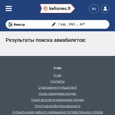
RU
Фильтр
, 1 взр. , VNO → AYT
Результаты поиска авиабилетов:
О нас
О нас
Контакты
Страхование путешествий
Ищем менеджера продаж
Ищем асистента менеджера продаж
Политика конфиденциальности
Субъекты внесудебного разрешения потребительских споров