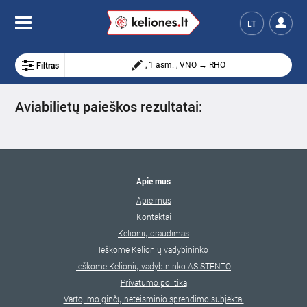
LT
Filtras
, 1 asm. , VNO → RHO
Aviabilietų paieškos rezultatai:
Apie mus
Apie mus
Kontaktai
Kelionių draudimas
Ieškome Kelionių vadybininko
Ieškome Kelionių vadybininko ASISTENTO
Privatumo politika
Vartojimo ginčų neteisminio sprendimo subjektai