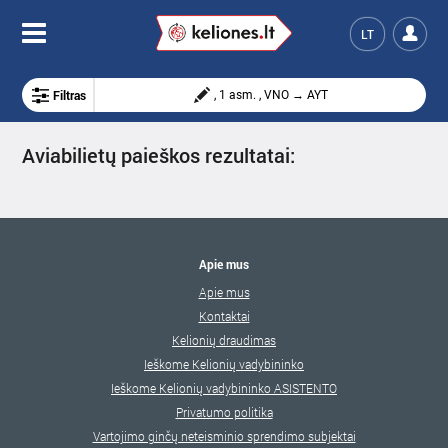
LT
Filtras
, 1 asm. , VNO → AYT
Aviabilietų paieškos rezultatai:
Apie mus
Apie mus
Kontaktai
Kelionių draudimas
Ieškome Kelionių vadybininko
Ieškome Kelionių vadybininko ASISTENTO
Privatumo politika
Vartojimo ginčų neteisminio sprendimo subjektai