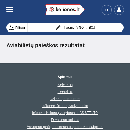
LT
Filtras
, 1 asm. , VNO → BOJ
Aviabilietų paieškos rezultatai:
Apie mus
Apie mus
Kontaktai
Kelionių draudimas
Ieškome Kelionių vadybininko
Ieškome Kelionių vadybininko ASISTENTO
Privatumo politika
Vartojimo ginčų neteisminio sprendimo subjektai