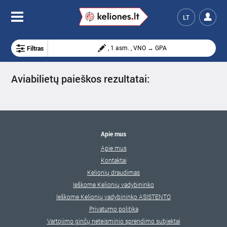
LT
Filtras
, 1 asm. , VNO → GPA
Aviabilietų paieškos rezultatai:
Apie mus
Apie mus
Kontaktai
Kelionių draudimas
Ieškome Kelionių vadybininko
Ieškome Kelionių vadybininko ASISTENTO
Privatumo politika
Vartojimo ginčų neteisminio sprendimo subjektai