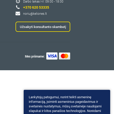
Darbo laikas I-V: 09:00 - 18:00
+370 620 53335
noriu@keliones.lt
Užsakyti konsultanto skambutį
Mes priimame:
Lankytojų patogumui, norint teikti asmeninę
informaciją, įsiminti asmeninius pageidavimus ir
svetainės nustatymus, mūsų svetainėje naudojami
slapukai ir kitos panašios technologijos. Norėdami