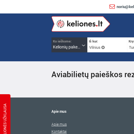
noriu@kel
Ko ieškome:
Iš kur:
Kry
Kelionių paketai
Vilnius
Tur
Aviabilietų paieškos rez
KELIONĖS UŽKLAUSA
Apie mus
Apie mus
Kontaktai