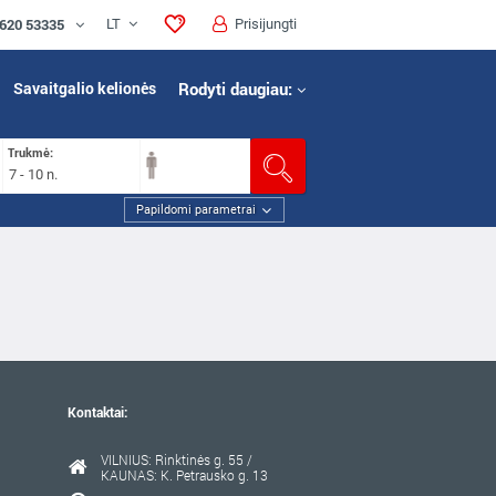
 620 53335
LT
Prisijungti
Savaitgalio kelionės
Rodyti daugiau:
Trukmė:
7 - 10 n.
Papildomi parametrai
Kontaktai:
VILNIUS: Rinktinės g. 55 /
KAUNAS: K. Petrausko g. 13