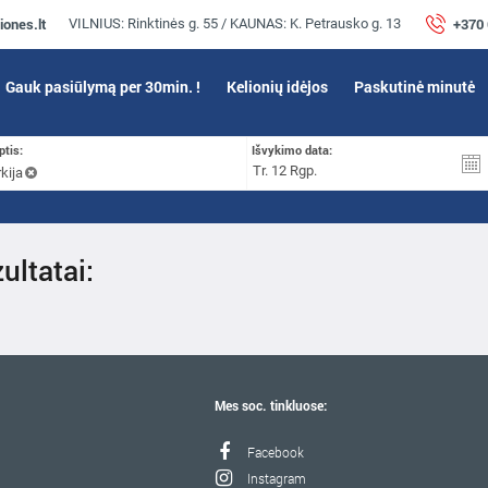
iones.lt
+370
VILNIUS: Rinktinės g. 55 / KAUNAS: K. Petrausko g. 13
Gauk pasiūlymą per 30min. !
Kelionių idėjos
Paskutinė minutė
ptis:
Išvykimo data:
kija
ultatai:
Mes soc. tinkluose:
Facebook
Instagram