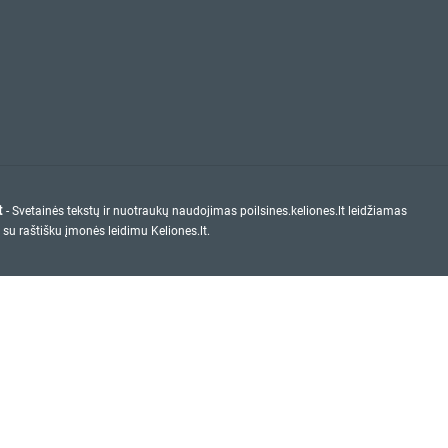
t
- Svetainės tekstų ir nuotraukų naudojimas poilsines.keliones.lt leidžiamas
 su raštišku įmonės leidimu Keliones.lt.