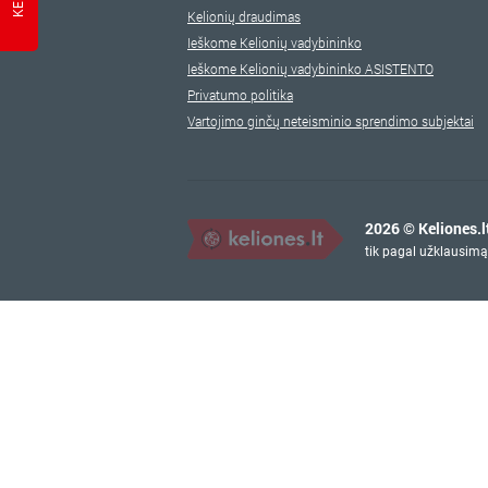
Kelionių draudimas
Ieškome Kelionių vadybininko
Ieškome Kelionių vadybininko ASISTENTO
Privatumo politika
Vartojimo ginčų neteisminio sprendimo subjektai
2026 © Keliones.l
tik pagal užklausimą