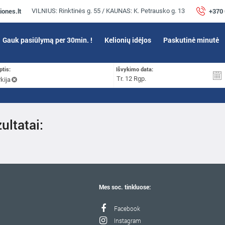
iones.lt
+370
VILNIUS: Rinktinės g. 55 / KAUNAS: K. Petrausko g. 13
Gauk pasiūlymą per 30min. !
Kelionių idėjos
Paskutinė minutė
ptis:
Išvykimo data:
kija
ultatai:
Mes soc. tinkluose:
Facebook
Instagram