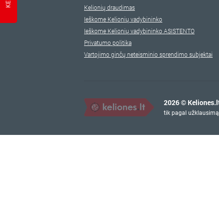
Kelionių draudimas
Ieškome Kelionių vadybininko
Ieškome Kelionių vadybininko ASISTENTO
Privatumo politika
Vartojimo ginčų neteisminio sprendimo subjektai
2026 © Keliones.l
tik pagal užklausimą