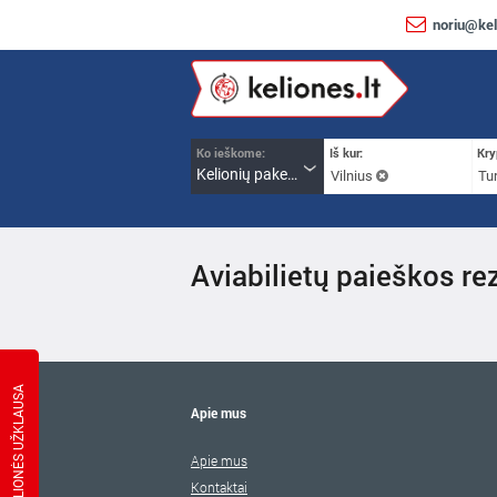
noriu@kel
Ko ieškome:
Iš kur:
Kry
Kelionių paketai
Vilnius
Tur
Aviabilietų paieškos rez
KELIONĖS UŽKLAUSA
Apie mus
Apie mus
Kontaktai