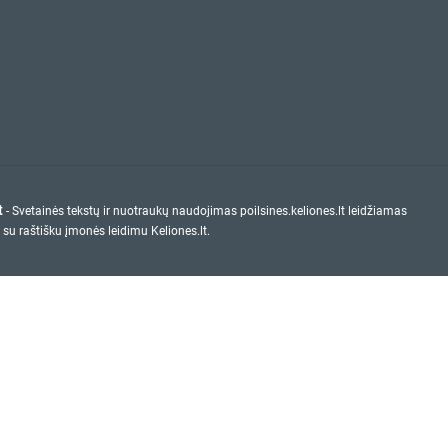
t
- Svetainės tekstų ir nuotraukų naudojimas poilsines.keliones.lt leidžiamas
 su raštišku įmonės leidimu Keliones.lt.