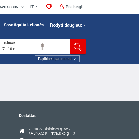
 620 53335
LT
Prisijungti
Savaitgalio kelionės
Rodyti daugiau:
Trukmė:
7 - 10 n.
Papildomi parametrai
Kontaktai:
VILNIUS: Rinktinės g. 55 /
KAUNAS: K. Petrausko g. 13