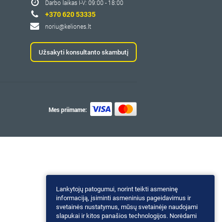
Darbo laikas I-V: 09:00 - 18:00
+370 620 53335
noriu@keliones.lt
Užsakyti konsultanto skambutį
Mes priimame:
Lankytojų patogumui, norint teikti asmeninę
informaciją, įsiminti asmeninius pageidavimus ir
svetainės nustatymus, mūsų svetainėje naudojami
slapukai ir kitos panašios technologijos. Norėdami