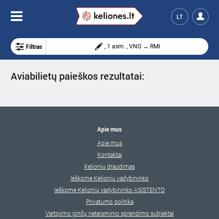
LT
Filtras
, 1 asm. , VNO → RMI
Aviabilietų paieškos rezultatai:
Apie mus
Apie mus
Kontaktai
Kelionių draudimas
Ieškome Kelionių vadybininko
Ieškome Kelionių vadybininko ASISTENTO
Privatumo politika
Vartojimo ginčų neteisminio sprendimo subjektai