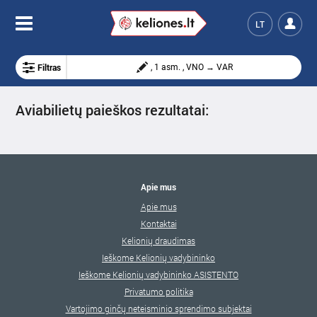
LT
Filtras
, 1 asm. , VNO → VAR
Aviabilietų paieškos rezultatai:
Apie mus
Apie mus
Kontaktai
Kelionių draudimas
Ieškome Kelionių vadybininko
Ieškome Kelionių vadybininko ASISTENTO
Privatumo politika
Vartojimo ginčų neteisminio sprendimo subjektai