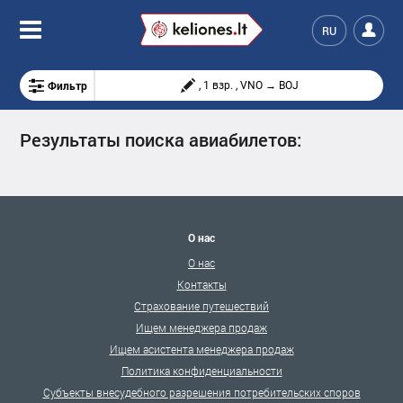
RU
Фильтр
, 1 взр. , VNO → BOJ
Результаты поиска авиабилетов:
О нас
О нас
Контакты
Страхование путешествий
Ищем менеджера продаж
Ищем асистента менеджера продаж
Политика конфиденциальности
Субъекты внесудебного разрешения потребительских споров