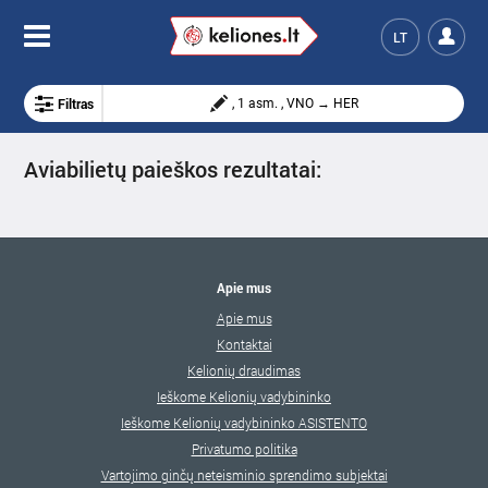
LT
Filtras
, 1 asm. , VNO → HER
Aviabilietų paieškos rezultatai:
Apie mus
Apie mus
Kontaktai
Kelionių draudimas
Ieškome Kelionių vadybininko
Ieškome Kelionių vadybininko ASISTENTO
Privatumo politika
Vartojimo ginčų neteisminio sprendimo subjektai