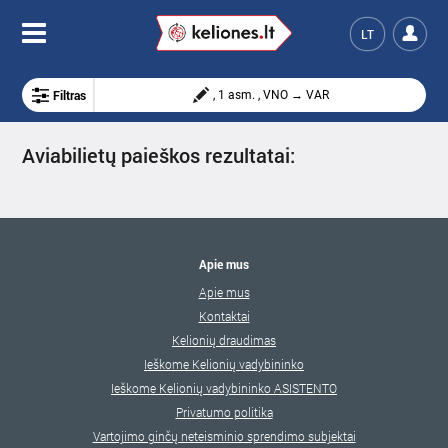
LT
Filtras
, 1 asm. , VNO → VAR
Aviabilietų paieškos rezultatai:
Apie mus
Apie mus
Kontaktai
Kelionių draudimas
Ieškome Kelionių vadybininko
Ieškome Kelionių vadybininko ASISTENTO
Privatumo politika
Vartojimo ginčų neteisminio sprendimo subjektai