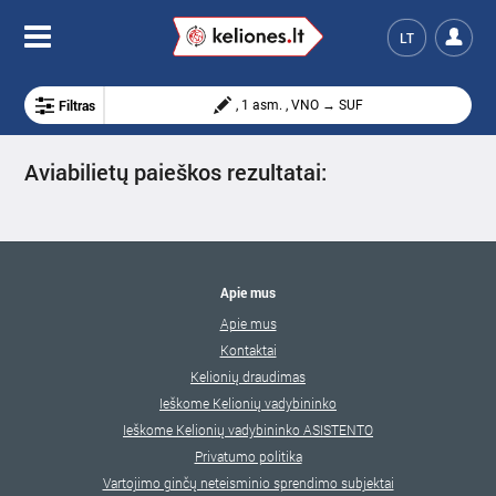
LT
Filtras
, 1 asm. , VNO → SUF
Aviabilietų paieškos rezultatai:
Apie mus
Apie mus
Kontaktai
Kelionių draudimas
Ieškome Kelionių vadybininko
Ieškome Kelionių vadybininko ASISTENTO
Privatumo politika
Vartojimo ginčų neteisminio sprendimo subjektai